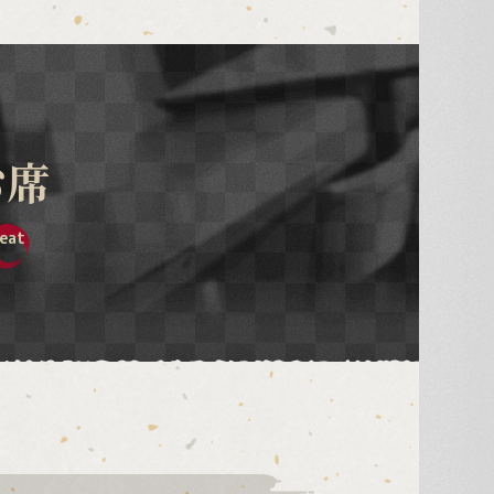
お席
eat